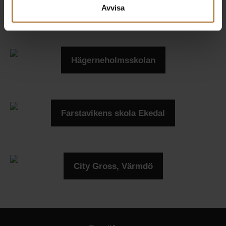
Du kan ändra eller dra tillbaka ditt samtycke när som
Kattholmens gästhamn
Avvisa
helst från cookie-förklaringen.
Vi använder enhetsidentifierare för att anpassa innehållet
och annonserna till användarna, tillhandahålla funktioner
Hägerneholmsskolan
för sociala medier och analysera vår trafik. Vi
vidarebefordrar även sådana identifierare och annan
information från din enhet till de sociala medier och
annons- och analysföretag som vi samarbetar med.
Farstavikens skola Ekedal
Dessa kan i sin tur kombinera informationen med annan
information som du har tillhandahållit eller som de har
samlat in när du har använt deras tjänster.
City Gross, Värmdö