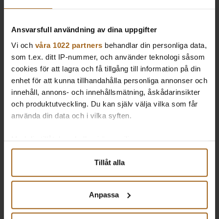
Charlottendals förskola
Ansvarsfull användning av dina uppgifter
Vi och
våra 1022 partners
behandlar din personliga data,
som t.ex. ditt IP-nummer, och använder teknologi såsom
cookies för att lagra och få tillgång till information på din
Trikåfabriken 9
enhet för att kunna tillhandahålla personliga annonser och
innehåll, annons- och innehållsmätning, åskådarinsikter
och produktutveckling. Du kan själv välja vilka som får
använda din data och i vilka syften.
Värmdö kommun – strategisk partnering
Med din tillåtelse skulle vi även vilja:
Samla in information om din geografiska plats som
Tillåt alla
kan ha en noggrannhet på upp till flera meter
Lindeparkens skola
Identifiera din enhet genom att aktivt skanna den för
specifika kännetecken (fingeravtryck)
Anpassa
Ta reda på mer om hur dina personliga uppgifter
behandlas och ställ in dina preferenser i
detaljsektionen
.