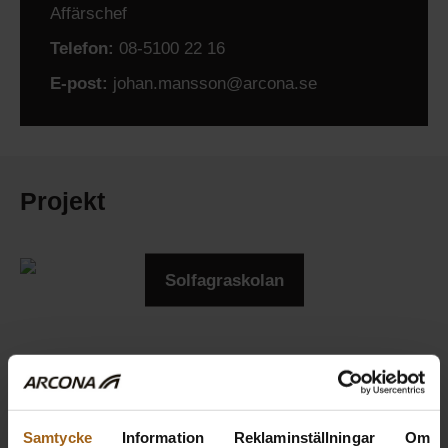
Affärschef
Telefon:
08-5100 22 16
E-post:
johan.mansson@arcona.se
Projekt
Solfagraskolan
Kv Trollhättan 30
Samtycke
Information
Reklaminställningar
Om